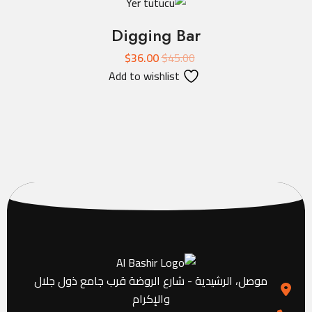
Digging Bar
$
36.00
$
45.00
Add to wishlist
موصل، الرشيدية - شارع الروضة قرب جامع ذول جلال
والإكرام